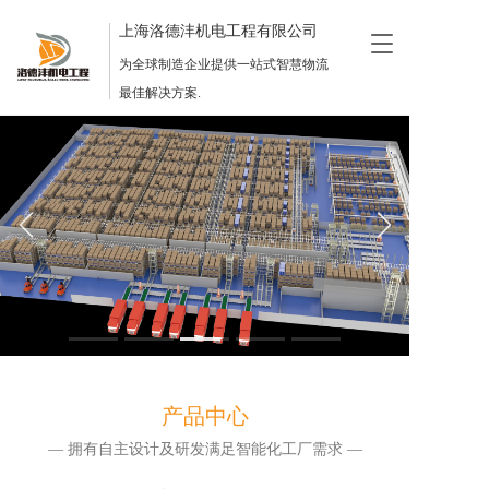
上海洛德沣机电工程有限公司
T
o
为全球制造企业提供一站式智慧物流
g
最佳解决方案.
g
l
e
n
a
v
i
g
a
t
i
o
n
产品中心
— 拥有自主设计及研发满足智能化工厂需求 —