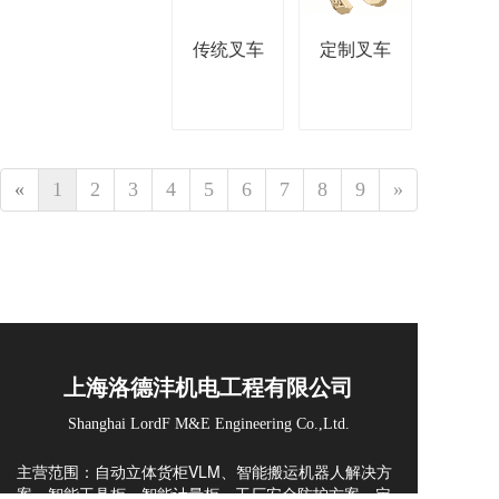
传统叉车
定制叉车
«
1
2
3
4
5
6
7
8
9
»
上海洛德沣机电工程有限公司
Shanghai LordF M&E Engineering Co.,Ltd.
主营范围：自动立体货柜VLM、智能搬运机器人解决方
案、智能工具柜、智能计量柜、工厂安全防护方案、定