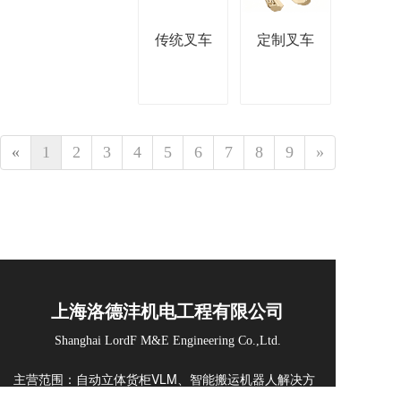
传统叉车
定制叉车
«
1
2
3
4
5
6
7
8
9
»
上海洛德沣机电工程有限公司
Shanghai LordF M&E Engineering Co.,Ltd.
主营范围：自动立体货柜VLM、智能搬运机器人解决方
案、智能工具柜、智能计量柜、工厂安全防护方案、定