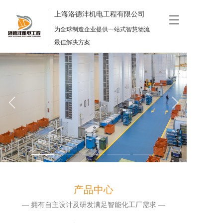
上海洛德沣机电工程有限公司
T
o
为全球制造企业提供一站式智慧物流
g
最佳解决方案.
g
l
e
n
a
v
i
g
a
t
i
o
n
产品中心
— 拥有自主设计及研发满足智能化工厂需求 —