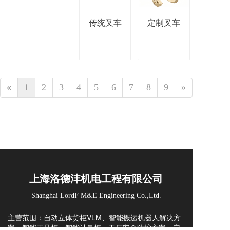
传统叉车
定制叉车
«
1
2
3
4
5
6
7
8
9
»
上海洛德沣机电工程有限公司
Shanghai LordF M&E Engineering Co.,Ltd.
主营范围：自动立体货柜VLM、智能搬运机器人解决方
案、智能工具柜、智能计量柜、工厂安全防护方案、定