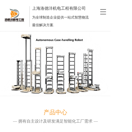
上海洛德沣机电工程有限公司
T
o
为全球制造企业提供一站式智慧物流
g
最佳解决方案.
g
l
e
n
a
v
i
g
a
t
i
o
n
产品中心
— 拥有自主设计及研发满足智能化工厂需求 —