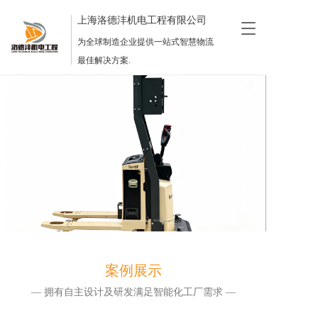
上海洛德沣机电工程有限公司
T
o
为全球制造企业提供一站式智慧物流
g
最佳解决方案.
g
l
e
n
a
v
i
g
a
t
i
o
n
案例展示
— 拥有自主设计及研发满足智能化工厂需求 —