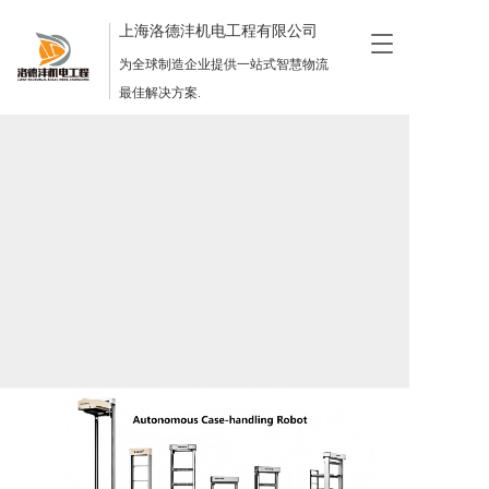
上海洛德沣机电工程有限公司
T
o
为全球制造企业提供一站式智慧物流
g
最佳解决方案.
g
l
e
n
a
v
i
g
a
t
i
o
n