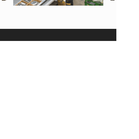
上海洛德沣机电工程有限公司
Shanghai LordF M&E Engineering Co.,Ltd.
主营范围：自动立体货柜VLM、智能搬运机器人解决方
案、智能工具柜、智能计量柜、工厂安全防护方案、定
制货架、定制托盘、工业门、叉车设备、普通 AGV、重
载 AGV、配件与维修、WMS 仓储管理系统、AS/RS立
库方案与咨询。
凭借 20+ 年行业积淀，可提供方案规划、非标定制、整
案集成、出口交付与海外技术全流程服务，为全球工厂
打造高性价比智能仓储与厂内物流自动化方案。
上海洛德沣，一站式智能仓储物流产品与解决方案的提
Copyright  © 2023 上海洛德沣机电工程有限公司  
供商。
All rights reserved.