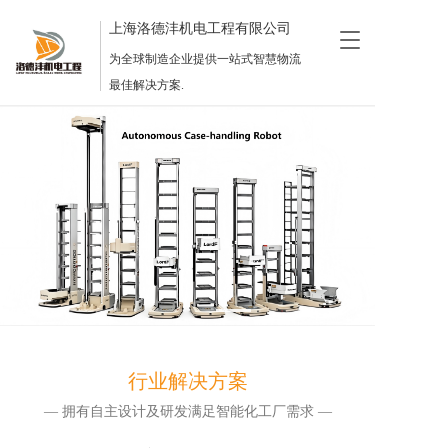
上海洛德沣机电工程有限公司
T
o
为全球制造企业提供一站式智慧物流
g
最佳解决方案.
g
l
e
n
a
v
i
g
a
t
i
o
n
行业解决方案
— 拥有自主设计及研发满足智能化工厂需求 —