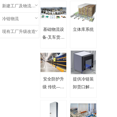
新建工厂及物流中心
冷链物流
基础物流设
立体库系统
现有工厂升级改造
备-叉车货架
托盘
安全防护升
提供冷链装
级 传统---柔
卸货口解决
性
方案