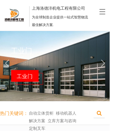
上海洛德沣机电工程有限公司
T
o
为全球制造企业提供一站式智慧物流
g
最佳解决方案.
g
l
e
n
立体货柜
a
v
i
g
VLM
a
t
i
o
n
热门关键词：
自动立体货柜  移动机器人
解决方案  立库方案与咨询 
定制叉车