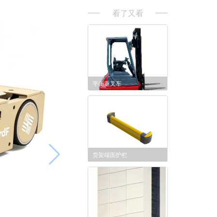
看了又看
平衡重叉车
货架端面护栏