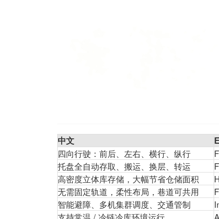
中文
E
四向行驶：前后、左右、横行、纵行
F
托盘全自动存取、搬运、换层、转运
F
高密度立体库存储，大幅节省仓储面积
H
无需固定轨道，柔性布局，巷道可共用
F
智能避障、多机集群调度、交通管制
I
支持常温 / 冷链冷库环境运行
A