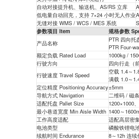
自动对接提升机、输送机、AS/RS 立库
A
低电量自动回充，支持 7×24 小时无人作业
A
无缝对接 WMS / WCS / MES 系统
S
参数项目 Item
规格参数 Speci
PTR 四向
产品名称
PTR Four-way
额定负载 Rated Load
1000kg / 150
行驶方向
四向行走（前后 
空载 1.4～1.
行驶速度 Travel Speed
满载 1.0～1.
定位精度 Positioning Accuracy
±5mm
导航方式 Navigation
二维码 / 磁条
适配托盘 Pallet Size
1200×1000
最小巷道宽度 Min Aisle Width
1400～1600
工作高度适配
适配高层密
电池类型
磷酸铁锂电池 Lit
续航时间 Endurance
8～12h 连