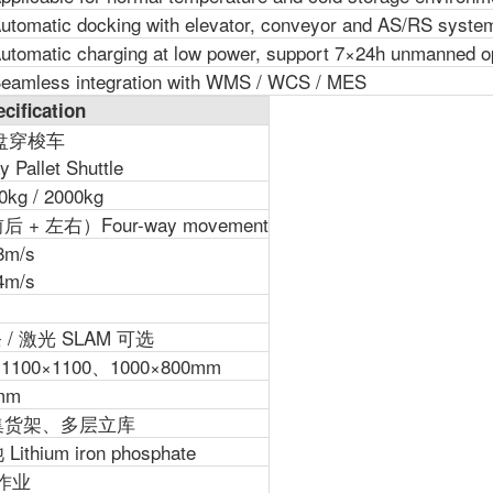
utomatic docking with elevator, conveyor and AS/RS syste
utomatic charging at low power, support 7×24h unmanned o
eamless integration with WMS / WCS / MES
fication
托盘穿梭车
 Pallet Shuttle
0kg / 2000kg
+ 左右）Four-way movement
8m/s
4m/s
 / 激光 SLAM 可选
、1100×1100、1000×800mm
mm
集货架、多层立库
hium iron phosphate
续作业