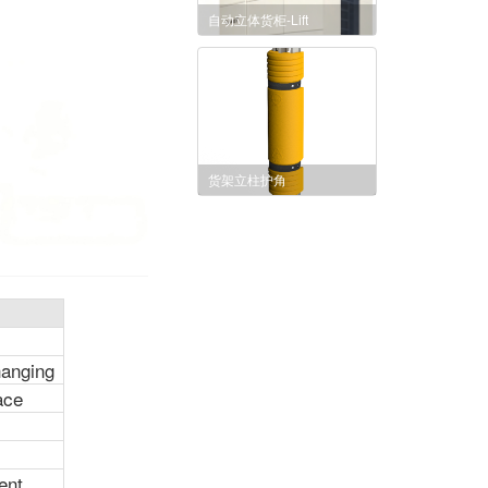
自动立体货柜-Lift
货架立柱护角
hanging
ace
ent