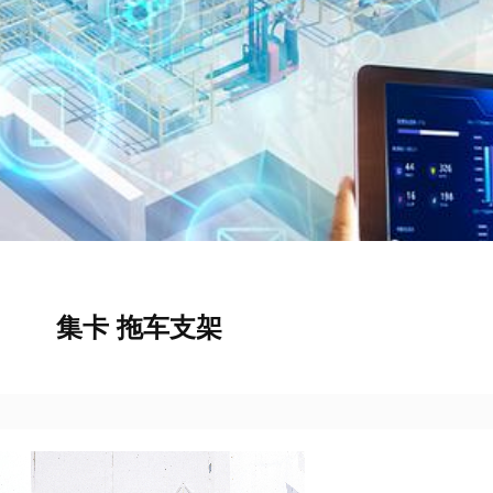
集卡 拖车支架