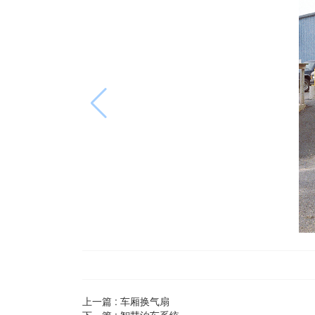
上一篇 :
车厢换气扇