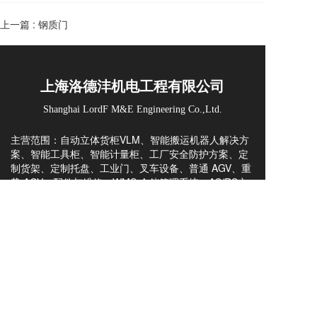
上一篇 :
钢质门
上海洛德沣机电工程有限公司
Shanghai LordF M&E Engineering Co.,Ltd.
主营范围：自动立体货柜VLM、智能搬运机器人解决方
案、智能工具柜、智能计量柜、工厂安全防护方案、定
制货架、定制托盘、工业门、叉车设备、普通 AGV、重
载 AGV、配件与维修、WMS 仓储管理系统、AS/RS立
库方案与咨询。
凭借 20+ 年行业积淀，可提供方案规划、非标定制、整
案集成、出口交付与海外技术全流程服务，为全球工厂
打造高性价比智能仓储与厂内物流自动化方案。
上海洛德沣，一站式智能仓储物流产品与解决方案的提
Copyright  © 2023 上海洛德沣机电工程有限公司  
供商。
All rights reserved.