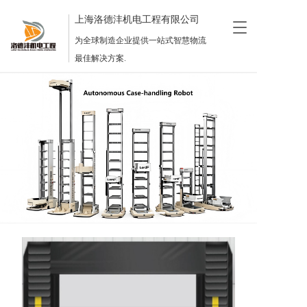
上海洛德沣机电工程有限公司
T
o
为全球制造企业提供一站式智慧物流
g
最佳解决方案.
g
l
e
n
a
v
i
g
a
t
i
o
n