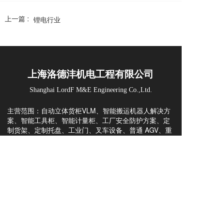
上一篇 :
锂电行业
上海洛德沣机电工程有限公司
Shanghai LordF M&E Engineering Co.,Ltd.
主营范围：自动立体货柜VLM、智能搬运机器人解决方
案、智能工具柜、智能计量柜、工厂安全防护方案、定
制货架、定制托盘、工业门、叉车设备、普通 AGV、重
载 AGV、配件与维修、WMS 仓储管理系统、AS/RS立
库方案与咨询。
凭借 20+ 年行业积淀，可提供方案规划、非标定制、整
案集成、出口交付与海外技术全流程服务，为全球工厂
打造高性价比智能仓储与厂内物流自动化方案。
上海洛德沣，一站式智能仓储物流产品与解决方案的提
Copyright  © 2023 上海洛德沣机电工程有限公司  
供商。
All rights reserved.