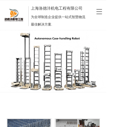
上海洛德沣机电工程有限公司
T
o
为全球制造企业提供一站式智慧物流
g
最佳解决方案.
g
l
e
n
a
v
i
g
a
t
i
o
n