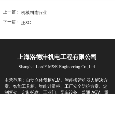
上一篇 :
机械制造行业
下一篇 :
泛3C
上海洛德沣机电工程有限公司
Shanghai LordF M&E Engineering Co.,Ltd.
主营范围：自动立体货柜VLM、智能搬运机器人解决方
案、智能工具柜、智能计量柜、工厂安全防护方案、定
制货架、定制托盘、工业门、叉车设备、普通 AGV、重
载 AGV、配件与维修、WMS 仓储管理系统、AS/RS立
库方案与咨询。
凭借 20+ 年行业积淀，可提供方案规划、非标定制、整
案集成、出口交付与海外技术全流程服务，为全球工厂
打造高性价比智能仓储与厂内物流自动化方案。
上海洛德沣，一站式智能仓储物流产品与解决方案的提
Copyright  © 2023 上海洛德沣机电工程有限公司  