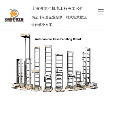
上海洛德沣机电工程有限公司
T
o
为全球制造企业提供一站式智慧物流
g
最佳解决方案.
g
l
e
n
a
v
i
g
a
t
i
o
n