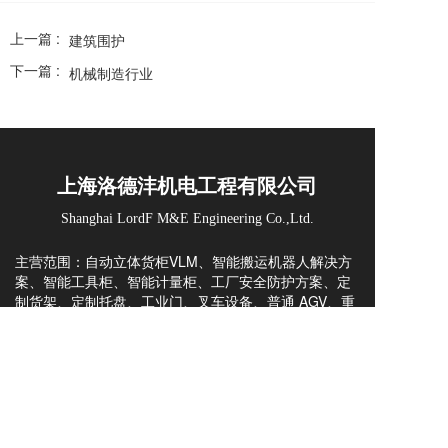
上一篇 :
建筑围护
下一篇 :
机械制造行业
上海洛德沣机电工程有限公司
Shanghai LordF M&E Engineering Co.,Ltd.
主营范围：自动立体货柜VLM、智能搬运机器人解决方
案、智能工具柜、智能计量柜、工厂安全防护方案、定
制货架、定制托盘、工业门、叉车设备、普通 AGV、重
载 AGV、配件与维修、WMS 仓储管理系统、AS/RS立
库方案与咨询。
凭借 20+ 年行业积淀，可提供方案规划、非标定制、整
案集成、出口交付与海外技术全流程服务，为全球工厂
打造高性价比智能仓储与厂内物流自动化方案。
上海洛德沣，一站式智能仓储物流产品与解决方案的提
Copyright  © 2023 上海洛德沣机电工程有限公司  