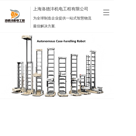
上海洛德沣机电工程有限公司
T
o
为全球制造企业提供一站式智慧物流
g
最佳解决方案.
g
l
e
n
a
v
i
g
a
t
i
o
n