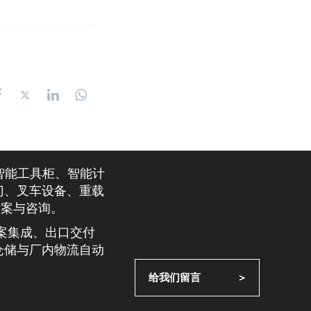
智能工具柜、智能计
门、叉车设备、重载
方案与咨询。
整案集成、出口交付
仓储与厂内物流自动
给我们留言             ＞
。