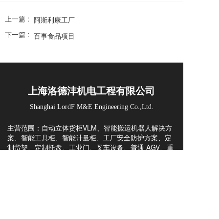
上一篇 :
阿斯利康工厂
下一篇 :
百事食品项目
上海洛德沣机电工程有限公司
Shanghai LordF M&E Engineering Co.,Ltd.
主营范围：自动立体货柜VLM、智能搬运机器人解决方
案、智能工具柜、智能计量柜、工厂安全防护方案、定
制货架、定制托盘、工业门、叉车设备、普通 AGV、重
载 AGV、配件与维修、WMS 仓储管理系统、AS/RS立
库方案与咨询。
凭借 20+ 年行业积淀，可提供方案规划、非标定制、整
案集成、出口交付与海外技术全流程服务，为全球工厂
打造高性价比智能仓储与厂内物流自动化方案。
上海洛德沣，一站式智能仓储物流产品与解决方案的提
Copyright  © 2023 上海洛德沣机电工程有限公司  