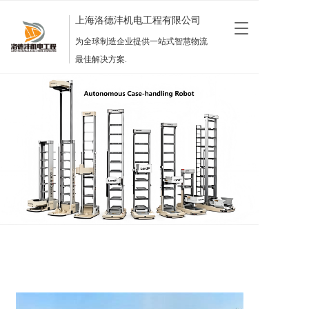
上海洛德沣机电工程有限公司
T
o
为全球制造企业提供一站式智慧物流
g
最佳解决方案.
g
l
e
n
a
v
i
g
a
t
i
o
n