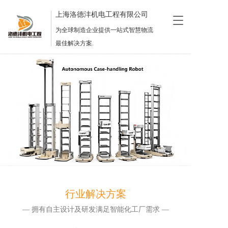
上海洛德沣机电工程有限公司
T
o
为全球制造企业提供一站式智慧物流
g
最佳解决方案.
g
l
e
n
a
v
i
g
a
t
i
o
n
行业解决方案
— 拥有自主设计及研发满足智能化工厂需求 —