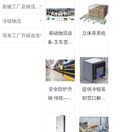
新建工厂及物流中心
冷链物流
基础物流设
立体库系统
现有工厂升级改造
备-叉车货架
托盘
安全防护升
提供冷链装
级 传统---柔
卸货口解决
性
方案