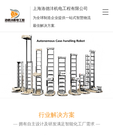
上海洛德沣机电工程有限公司
T
o
为全球制造企业提供一站式智慧物流
g
最佳解决方案.
g
l
e
n
a
v
i
g
a
t
i
o
n
行业解决方案
— 拥有自主设计及研发满足智能化工厂需求 —