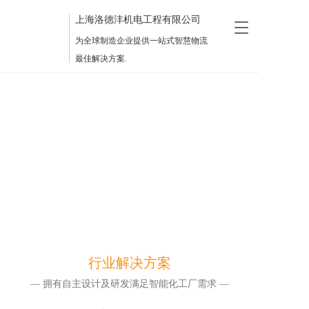
上海洛德沣机电工程有限公司
T
o
为全球制造企业提供一站式智慧物流
g
最佳解决方案.
g
l
e
n
a
v
i
g
a
t
i
o
n
行业解决方案
— 拥有自主设计及研发满足智能化工厂需求 —