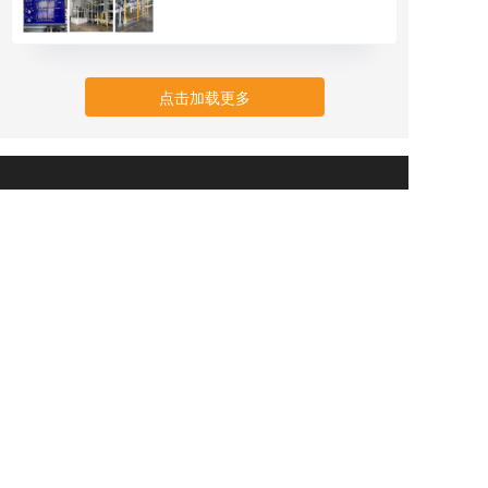
点击加载更多
上海洛德沣机电工程有限公司
Shanghai LordF M&E Engineering Co.,Ltd.
主营范围：自动立体货柜VLM、智能搬运机器人解决方
案、智能工具柜、智能计量柜、工厂安全防护方案、定
制货架、定制托盘、工业门、叉车设备、普通 AGV、重
载 AGV、配件与维修、WMS 仓储管理系统、AS/RS立
库方案与咨询。
凭借 20+ 年行业积淀，可提供方案规划、非标定制、整
案集成、出口交付与海外技术全流程服务，为全球工厂
打造高性价比智能仓储与厂内物流自动化方案。