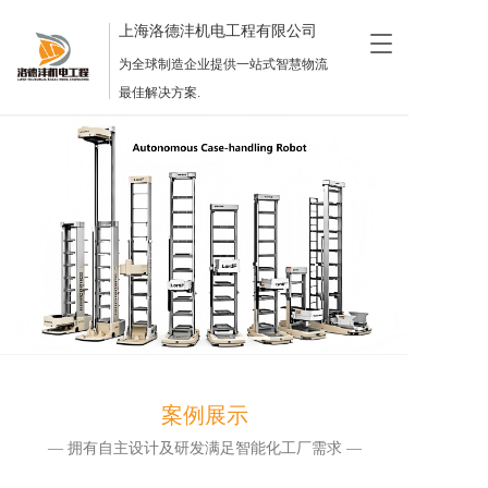
上海洛德沣机电工程有限公司
T
o
为全球制造企业提供一站式智慧物流
g
最佳解决方案.
g
l
e
n
a
v
i
g
a
t
i
o
n
案例展示
— 拥有自主设计及研发满足智能化工厂需求 —