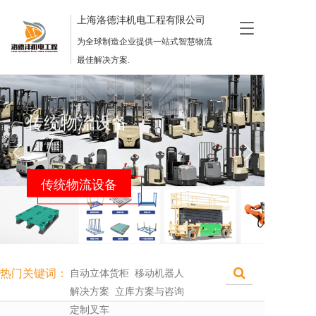
上海洛德沣机电工程有限公司
T
o
为全球制造企业提供一站式智慧物流
g
最佳解决方案.
g
l
e
n
a
v
i
g
a
t
i
o
n
热门关键词：
自动立体货柜  移动机器人
解决方案  立库方案与咨询 
定制叉车