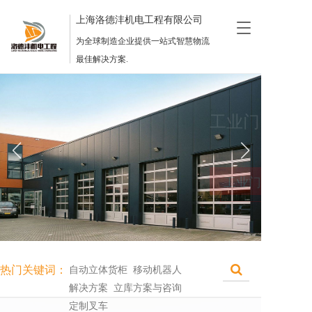
上海洛德沣机电工程有限公司
T
o
为全球制造企业提供一站式智慧物流
g
最佳解决方案.
g
l
e
n
工业门
a
v
i
g
工业门
a
t
i
o
n
热门关键词：
自动立体货柜  移动机器人
解决方案  立库方案与咨询 
定制叉车